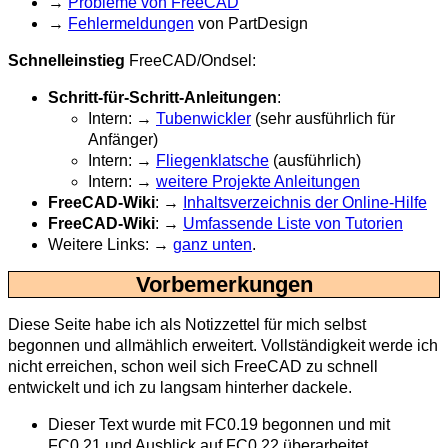
→
Probleme von FreeCAD
→
Fehlermeldungen
von PartDesign
Schnelleinstieg
FreeCAD/Ondsel:
Schritt-für-Schritt-Anleitungen
:
Intern: →
Tubenwickler
(sehr ausführlich für
Anfänger)
Intern: →
Fliegenklatsche
(ausführlich)
Intern: →
weitere Projekte Anleitungen
FreeCAD-Wiki
: →
Inhaltsverzeichnis der Online-Hilfe
FreeCAD-Wiki
: →
Umfassende Liste von Tutorien
Weitere Links: →
ganz unten
.
Vorbemerkungen
Diese Seite habe ich als Notizzettel für mich selbst
begonnen und allmählich erweitert. Vollständigkeit werde ich
nicht erreichen, schon weil sich FreeCAD zu schnell
entwickelt und ich zu langsam hinterher dackele.
Dieser Text wurde mit FC0.19 begonnen und mit
FC0.21 und Ausblick auf FC0.22 überarbeitet.