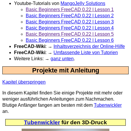
Youtube-Tutorials von
MangoJelly Solutions
Basic Beginners FreeCAD 0.22 | Lesson 1
Basic Beginners FreeCAD 0.22 | Lesson 2
Basic Beginners FreeCAD 0.22 | Lesson 3
Basic Beginners FreeCAD 0.22 | Lesson 4
Basic Beginners FreeCAD 0.22 | Lesson 5
Basic Beginners FreeCAD 0.22 | Lesson 6
FreeCAD-Wiki
: →
Inhaltsverzeichnis der Online-Hilfe
FreeCAD-Wiki
: →
Umfassende Liste von Tutorien
Weitere Links: →
ganz unten
.
Projekte mit Anleitung
Kapitel überspringen
In diesem Kapitel finden Sie einige Projekte mit mehr oder
weniger ausführlichen Anleitungen zum Nachmachen.
Blutige Anfänger fangen am besten mit dem
Tubenwickler
an.
Tubenwickler
für den 3D-Druck