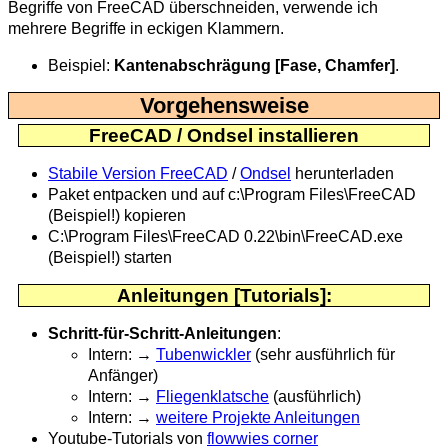
Begriffe von FreeCAD überschneiden, verwende ich
mehrere Begriffe in eckigen Klammern.
Beispiel:
Kantenabschrägung [Fase, Chamfer]
.
Vorgehensweise
FreeCAD / Ondsel installieren
Stabile Version FreeCAD
/
Ondsel
herunterladen
Paket entpacken und auf c:\Program Files\FreeCAD
(Beispiel!) kopieren
C:\Program Files\FreeCAD 0.22\bin\FreeCAD.exe
(Beispiel!) starten
Anleitungen [Tutorials]:
Schritt-für-Schritt-Anleitungen
:
Intern: →
Tubenwickler
(sehr ausführlich für
Anfänger)
Intern: →
Fliegenklatsche
(ausführlich)
Intern: →
weitere Projekte Anleitungen
Youtube-Tutorials von
flowwies corner