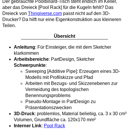
Der gebrauchte Poolbillard-Tisch steht endlich im Keller,
aber das Dreieck [Pool Rack] für die Kugeln fehlt? Das
Dreieck von
Thingiverse.com
passt nicht auf den 3D-
Drucker? Da hilft nur eine Eigenkonstruktion aus kleineren
Teilen.
Übersicht
Anleitung
: Für Einsteiger, die mit dem Sketcher
klarkommen
Arbeitsbereiche
: PartDesign, Sketcher
Schwerpunkte
:
Sweeping [Additive Pipe]: Erzeugen eines 3D-
Modells mit Profilskizze und Pfad
Arbeiten mit Bezugs- und Skizzenebenen zur
Vermeidung des topologischen
Benennungsproblems
Pseudo-Montage in PartDesign zu
Präsentationszwecken
3D-Druck
: problemlos, Material beliebig, ca. 3 x 30 cm³
Volumen, Grundfläche ca. 120x170 mm²
Interner Link
:
Pool Rack