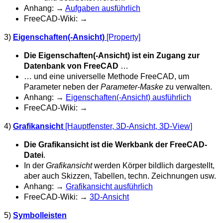
Anhang: →
Aufgaben ausführlich
FreeCAD-Wiki: →
3)
Eigenschaften(-Ansicht)
[Property]
Die Eigenschaften(-Ansicht) ist ein Zugang zur
Datenbank von FreeCAD
…
… und eine universelle Methode FreeCAD, um
Parameter neben der
Parameter-Maske
zu verwalten.
Anhang: →
Eigenschaften(-Ansicht) ausführlich
FreeCAD-Wiki: →
4)
Grafikansicht
[Hauptfenster, 3D-Ansicht, 3D-View]
Die Grafikansicht ist die Werkbank der FreeCAD-
Datei
.
In der
Grafikansicht
werden Körper bildlich dargestellt,
aber auch Skizzen, Tabellen, techn. Zeichnungen usw.
Anhang: →
Grafikansicht ausführlich
FreeCAD-Wiki: →
3D-Ansicht
5)
Symbolleisten