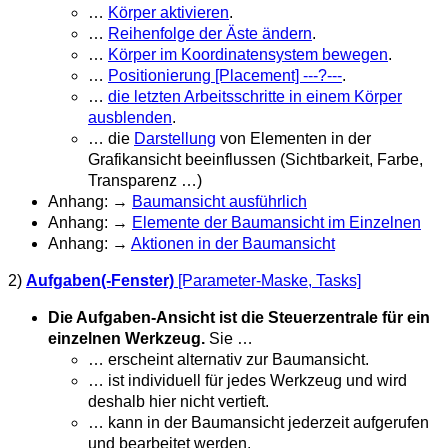
…
Körper aktivieren
.
…
Reihenfolge der Äste ändern
.
…
Körper im Koordinatensystem bewegen
.
…
Positionierung [Placement] ---?---
.
…
die letzten Arbeitsschritte in einem Körper
ausblenden
.
… die
Darstellung
von Elementen in der
Grafikansicht beeinflussen (Sichtbarkeit, Farbe,
Transparenz …)
Anhang: →
Baumansicht ausführlich
Anhang: →
Elemente der Baumansicht im Einzelnen
Anhang: →
Aktionen in der Baumansicht
2)
Aufgaben(-Fenster)
[Parameter-Maske, Tasks]
Die Aufgaben-Ansicht ist die Steuerzentrale für ein
einzelnen Werkzeug.
Sie …
… erscheint alternativ zur Baumansicht.
… ist individuell für jedes Werkzeug und wird
deshalb hier nicht vertieft.
… kann in der Baumansicht jederzeit aufgerufen
und bearbeitet werden.