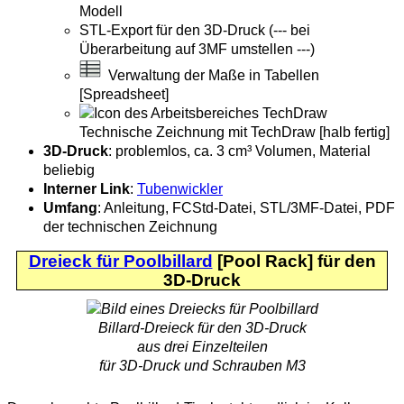
Modell
STL-Export für den 3D-Druck (--- bei
Überarbeitung auf 3MF umstellen ---)
Verwaltung der Maße in Tabellen
[Spreadsheet]
Technische Zeichnung mit TechDraw [halb fertig]
3D-Druck
: problemlos, ca. 3 cm³ Volumen, Material
beliebig
Interner Link
:
Tubenwickler
Umfang
: Anleitung, FCStd-Datei, STL/3MF-Datei, PDF
der technischen Zeichnung
Dreieck für Poolbillard
[Pool Rack] für den
3D-Druck
Billard-Dreieck für den 3D-Druck
aus drei Einzelteilen
für 3D-Druck und Schrauben M3