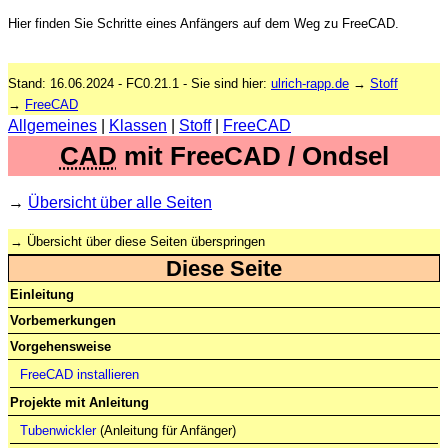
Hier finden Sie Schritte eines Anfängers auf dem Weg zu FreeCAD.
Stand:
16.06.2024
- FC0.21.1 - Sie sind hier:
ulrich-rapp.de
→
Stoff
→
FreeCAD
Allgemeines
|
Klassen
|
Stoff
|
FreeCAD
CAD
mit FreeCAD / Ondsel
→
Übersicht über alle Seiten
→
Übersicht über diese Seiten überspringen
Diese Seite
Einleitung
Vorbemerkungen
Vorgehensweise
FreeCAD installieren
Projekte mit Anleitung
Tubenwickler
(Anleitung für Anfänger)