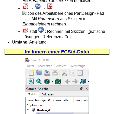
Mit
Parametern
aus Skizzen bemaßen
→
→
… : Mit
Parametern
aus Skizzen in
Eingabefeldern
rechnen
statt
: Rechnen mit Skizzen, [grafische
Lösungen, Referenzmaße]
Umfang
: Anleitung
Im Innern einer FCStd-Datei