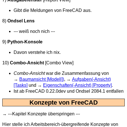
Gibt die Meldungen von FreeCAD aus.
8)
Ondsel Lens
--- weiß noch nich ---
9)
Python-Konsole
Davon verstehe ich nix.
10)
Combo-Ansicht
[Combo View]
Combo-Ansicht
war die Zusammenfassung von
→
Baumansicht [Modell])
, →
Aufgaben(-Ansicht)
[Tasks]
und →
Eigenschaften(-Ansicht) [Property]
.
Ist ab FreeCAD 0.22.0dev und Ondsel 2084.1 entfallen
Konzepte von FreeCAD
→ ---Kapitel Konzepte überspringen ---
Hier stelle ich Arbeitsbereich-übergreifende Konzepte von