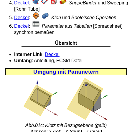
Deckel
:
ShapeBinder
und Sweeping
[Rohr, Tube]
Deckel
:
Klon
und
Boole'sche Operation
Deckel
:
Parameter
aus
Tabellen
[Spreadsheet]
synchron bemaßen
Übersicht
Interner Link
:
Deckel
Umfang
: Anleitung, FCStd-Datei
Umgang mit Parametern
Abb.01c: Klotz mit Bezugsebene (gelb)
Achsen: X (rot) - Y (grün) - Z (blau)