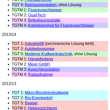
TGT 5:
Reinigungsstation
, ohne Lösung
TGTM 1:
Flugzeugschlepper
TGTM 2:
QualiTech
TGTM 3:
Befestigungsplatte
TGTM 4:
Antriebseinheit für Flugzeugschlepper
2013/14
TGT 1:
Industrielift
(zeichnerische Lösung fehlt)
TGT 2:
Autobetonpumpe
TGT 5:
Moderne Kraftwerkstechnik
, ohne Lösung
TGTM 1:
Hängeförderer
TGTM 2:
Meier GmbH
TGTM 3:
Ausschleusstation
TGTM 4:
Radaufnahme
2012/13
TGT 1:
Mikro-Blockheizkraftwerk
TGT 2:
Bio-Energiedorf
TGT 5:
Bagger
TGTM 1:
Hebevorrichtung