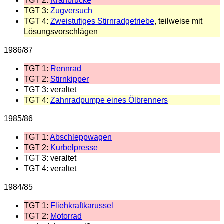
TGT 2:
Kranbrücke
TGT 3:
Zugversuch
TGT 4:
Zweistufiges Stirnradgetriebe
, teilweise mit
Lösungsvorschlägen
1986/87
TGT 1:
Rennrad
TGT 2:
Stirnkipper
TGT 3: veraltet
TGT 4:
Zahnradpumpe eines Ölbrenners
1985/86
TGT 1:
Abschleppwagen
TGT 2:
Kurbelpresse
TGT 3: veraltet
TGT 4: veraltet
1984/85
TGT 1:
Fliehkraftkarussel
TGT 2:
Motorrad