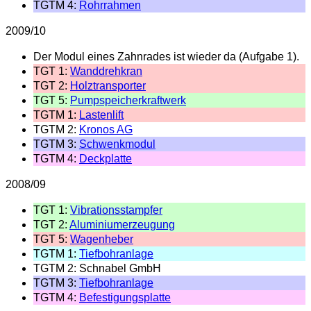
TGTM 4:
Rohrrahmen
2009/10
Der Modul eines Zahnrades ist wieder da (Aufgabe 1).
TGT 1:
Wanddrehkran
TGT 2:
Holztransporter
TGT 5:
Pumpspeicherkraftwerk
TGTM 1:
Lastenlift
TGTM 2:
Kronos AG
TGTM 3:
Schwenkmodul
TGTM 4:
Deckplatte
2008/09
TGT 1:
Vibrationsstampfer
TGT 2:
Aluminiumerzeugung
TGT 5:
Wagenheber
TGTM 1:
Tiefbohranlage
TGTM 2: Schnabel GmbH
TGTM 3:
Tiefbohranlage
TGTM 4:
Befestigungsplatte