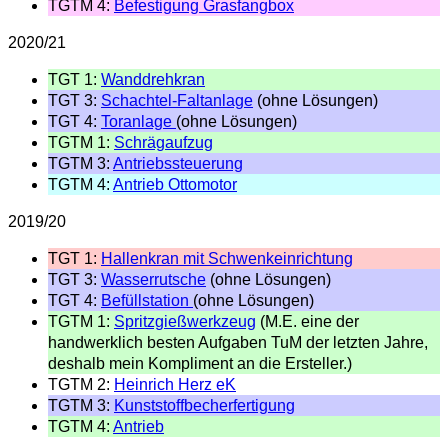
TGTM 4:
Befestigung Grasfangbox
2020/21
TGT 1:
Wanddrehkran
TGT 3:
Schachtel-Faltanlage
(ohne Lösungen)
TGT 4:
Toranlage
(ohne Lösungen)
TGTM 1:
Schrägaufzug
TGTM 3:
Antriebssteuerung
TGTM 4:
Antrieb Ottomotor
2019/20
TGT 1:
Hallenkran mit Schwenkeinrichtung
TGT 3:
Wasserrutsche
(ohne Lösungen)
TGT 4:
Befüllstation
(ohne Lösungen)
TGTM 1:
Spritzgießwerkzeug
(M.E. eine der
handwerklich besten Aufgaben TuM der letzten Jahre,
deshalb mein Kompliment an die Ersteller.)
TGTM 2:
Heinrich Herz eK
TGTM 3:
Kunststoffbecherfertigung
TGTM 4:
Antrieb