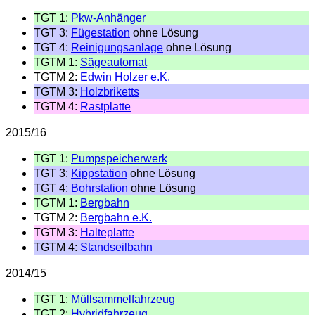
TGT 1:
Pkw-Anhänger
TGT 3:
Fügestation
ohne Lösung
TGT 4:
Reinigungsanlage
ohne Lösung
TGTM 1:
Sägeautomat
TGTM 2:
Edwin Holzer e.K.
TGTM 3:
Holzbriketts
TGTM 4:
Rastplatte
2015/16
TGT 1:
Pumpspeicherwerk
TGT 3:
Kippstation
ohne Lösung
TGT 4:
Bohrstation
ohne Lösung
TGTM 1:
Bergbahn
TGTM 2:
Bergbahn e.K.
TGTM 3:
Halteplatte
TGTM 4:
Standseilbahn
2014/15
TGT 1:
Müllsammelfahrzeug
TGT 2:
Hybridfahrzeug