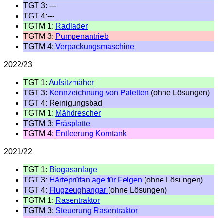
TGT 3: ---
TGT 4:---
TGTM 1:
Radlader
TGTM 3:
Pumpenantrieb
TGTM 4:
Verpackungsmaschine
2022/23
TGT 1:
Aufsitzmäher
TGT 3:
Kennzeichnung von Paletten
(ohne Lösungen)
TGT 4: Reinigungsbad
TGTM 1:
Mähdrescher
TGTM 3:
Fräsplatte
TGTM 4:
Entleerung Korntank
2021/22
TGT 1:
Biogasanlage
TGT 3:
Härteprüfanlage für Felgen
(ohne Lösungen)
TGT 4:
Flugzeughangar
(ohne Lösungen)
TGTM 1:
Rasentraktor
TGTM 3:
Steuerung Rasentraktor