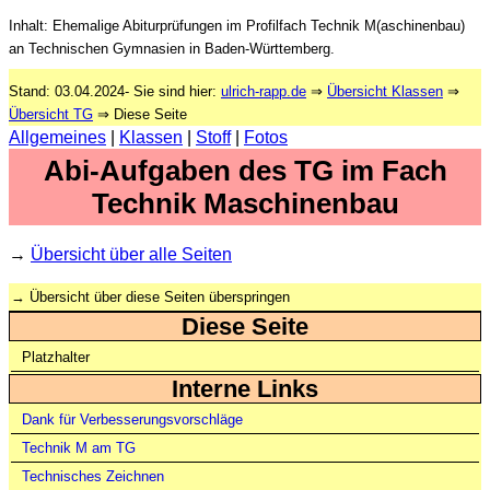
Inhalt: Ehemalige Abiturprüfungen im Profilfach Technik M(aschinenbau)
an Technischen Gymnasien in Baden-Württemberg.
Stand:
03.04.2024
- Sie sind hier:
ulrich-rapp.de
⇒
Übersicht Klassen
⇒
Übersicht TG
⇒ Diese Seite
Allgemeines
|
Klassen
|
Stoff
|
Fotos
Abi-Aufgaben des TG im Fach
Technik Maschinenbau
→
Übersicht über alle Seiten
→
Übersicht über diese Seiten überspringen
Diese Seite
Platzhalter
Interne Links
Dank für Verbesserungsvorschläge
Technik M am TG
Technisches Zeichnen