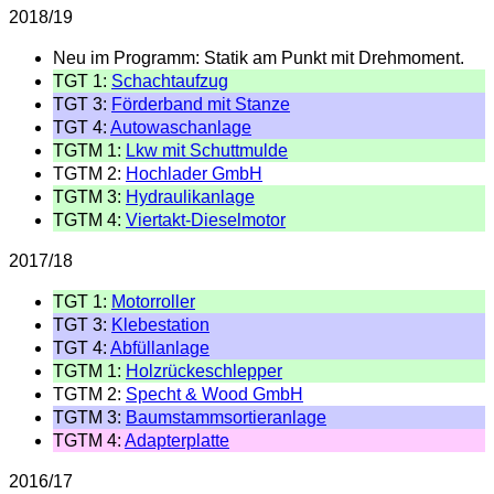
2018/19
Neu im Programm: Statik am Punkt mit Drehmoment.
TGT 1:
Schachtaufzug
TGT 3:
Förderband mit Stanze
TGT 4:
Autowaschanlage
TGTM 1:
Lkw mit Schuttmulde
TGTM 2:
Hochlader GmbH
TGTM 3:
Hydraulikanlage
TGTM 4:
Viertakt-Dieselmotor
2017/18
TGT 1:
Motorroller
TGT 3:
Klebestation
TGT 4:
Abfüllanlage
TGTM 1:
Holzrückeschlepper
TGTM 2:
Specht & Wood GmbH
TGTM 3:
Baumstammsortieranlage
TGTM 4:
Adapterplatte
2016/17