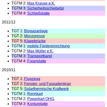
TGTM 2:
Max Krause e.K.
TGTM 3:
Sicherheitsschiebetür
TGTM 4:
Schließplatte
2011/12
TGT 1:
Biogasanlage
TGT 2:
Münzpresse
TGT 5:
Klappbrücke
TGTM 1:
mobile Fördereinrichtung
TGTM 2:
Max Müller e.K.
TGTM 3:
Transportband
TGTM 4:
Fixierplatte
2010/11
TGT 1:
Flugzeug
TGT 2:
Fenster- und Fassadenkran
TGT 5:
Solarthermische Kraftwerk
TGTM 1:
Rennkart
TGTM 2:
Powerkart OHG
,
TGTM 3:
Konturplatte